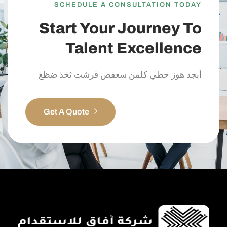
SCHEDULE A CONSULTATION TODAY
Start Your Journey To
Talent Excellence
أبجد هوز حطي كلمن سعفص قرشت ثخذ ضظغ
Get A Quote