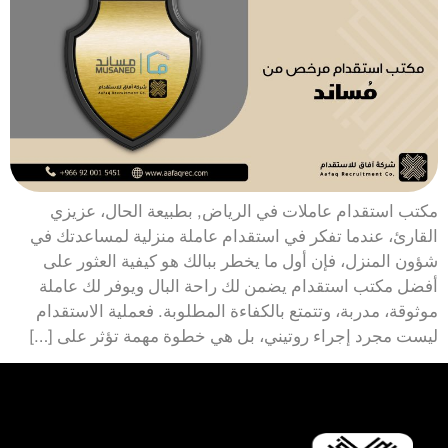
مكتب استقدام عاملات في الرياض, بطبيعة الحال، عزيزي
القارئ، عندما تفكر في استقدام عاملة منزلية لمساعدتك في
شؤون المنزل، فإن أول ما يخطر ببالك هو كيفية العثور على
أفضل مكتب استقدام يضمن لك راحة البال ويوفر لك عاملة
موثوقة، مدربة، وتتمتع بالكفاءة المطلوبة. فعملية الاستقدام
ليست مجرد إجراء روتيني، بل هي خطوة مهمة تؤثر على […]